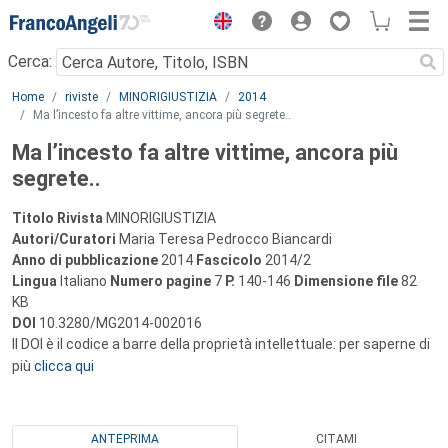
Menu
Cerca:
Main content
Home
riviste
MINORIGIUSTIZIA
2014
Ma l’incesto fa altre vittime, ancora più segrete..
Ma l’incesto fa altre vittime, ancora più
segrete..
Titolo Rivista
MINORIGIUSTIZIA
Autori/Curatori
Maria Teresa Pedrocco Biancardi
Anno di pubblicazione
2014
Fascicolo
2014/2
Lingua
Italiano
Numero pagine
7
P.
140-146
Dimensione file
82
KB
DOI
10.3280/MG2014-002016
Il DOI è il codice a barre della proprietà intellettuale: per saperne di
più
clicca qui
ANTEPRIMA
CITAMI