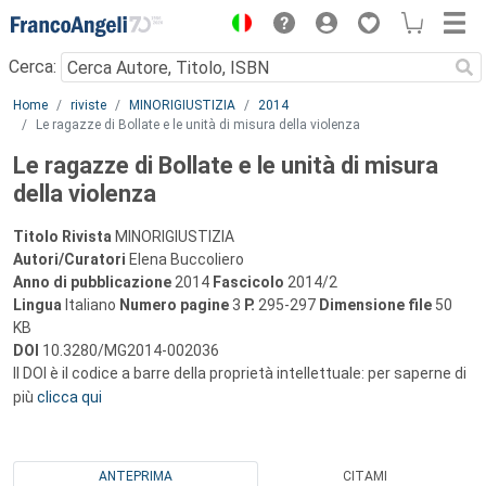
Menu
Cerca:
Main content
Home
riviste
MINORIGIUSTIZIA
2014
Le ragazze di Bollate e le unità di misura della violenza
Le ragazze di Bollate e le unità di misura
della violenza
Titolo Rivista
MINORIGIUSTIZIA
Autori/Curatori
Elena Buccoliero
Anno di pubblicazione
2014
Fascicolo
2014/2
Lingua
Italiano
Numero pagine
3
P.
295-297
Dimensione file
50
KB
DOI
10.3280/MG2014-002036
Il DOI è il codice a barre della proprietà intellettuale: per saperne di
più
clicca qui
ANTEPRIMA
CITAMI