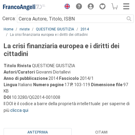
Menu
Cerca:
Main content
Home
riviste
QUESTIONE GIUSTIZIA
2014
La crisi finanziaria europea e i diritti dei cittadini
La crisi finanziaria europea e i diritti dei
cittadini
Titolo Rivista
QUESTIONE GIUSTIZIA
Autori/Curatori
Giovanni Diotallevi
Anno di pubblicazione
2014
Fascicolo
2014/1
Lingua
Italiano
Numero pagine
17
P.
103-119
Dimensione file
97
KB
DOI
10.3280/QG2014-001008
Il DOI è il codice a barre della proprietà intellettuale: per saperne di
più
clicca qui
ANTEPRIMA
CITAMI