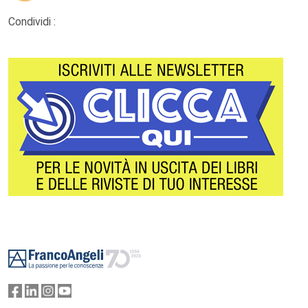
Condividi :
Footer