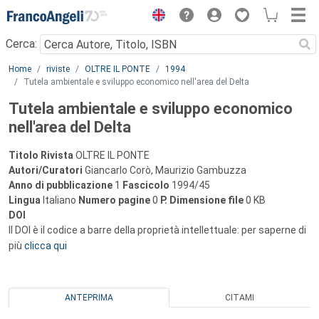
Menu
Cerca:
Main content
Home
riviste
OLTRE IL PONTE
1994
Tutela ambientale e sviluppo economico nell'area del Delta
Tutela ambientale e sviluppo economico
nell'area del Delta
Titolo Rivista
OLTRE IL PONTE
Autori/Curatori
Giancarlo Corò, Maurizio Gambuzza
Anno di pubblicazione
1
Fascicolo
1994/45
Lingua
Italiano
Numero pagine
0
P.
Dimensione file
0 KB
DOI
Il DOI è il codice a barre della proprietà intellettuale: per saperne di
più
clicca qui
ANTEPRIMA
CITAMI