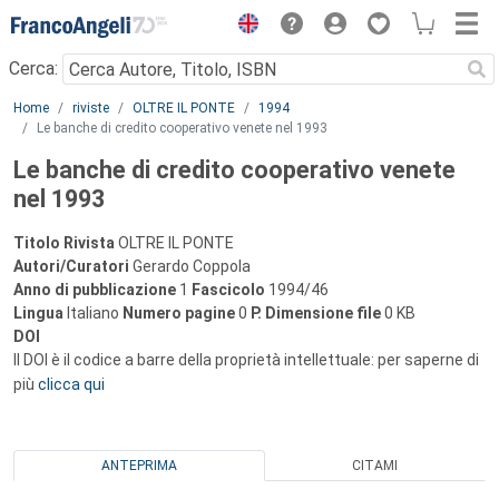
Menu
Cerca:
Main content
Home
riviste
OLTRE IL PONTE
1994
Le banche di credito cooperativo venete nel 1993
Le banche di credito cooperativo venete
nel 1993
Titolo Rivista
OLTRE IL PONTE
Autori/Curatori
Gerardo Coppola
Anno di pubblicazione
1
Fascicolo
1994/46
Lingua
Italiano
Numero pagine
0
P.
Dimensione file
0 KB
DOI
Il DOI è il codice a barre della proprietà intellettuale: per saperne di
più
clicca qui
ANTEPRIMA
CITAMI