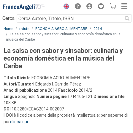
Menu
Cerca:
Main content
Home
riviste
ECONOMIA AGRO-ALIMENTARE
2014
La salsa con sabor y sinsabor: culinaria y economía doméstica en la
música del Caribe
La salsa con sabor y sinsabor: culinaria y
economía doméstica en la música del
Caribe
Titolo Rivista
ECONOMIA AGRO-ALIMENTARE
Autori/Curatori
Edgardo I. Garrido-Pérez
Anno di pubblicazione
2014
Fascicolo
2014/2
Lingua
Spagnolo
Numero pagine
17
P.
105-121
Dimensione file
108 KB
DOI
10.3280/ECAG2014-002007
Il DOI è il codice a barre della proprietà intellettuale: per saperne di
più
clicca qui