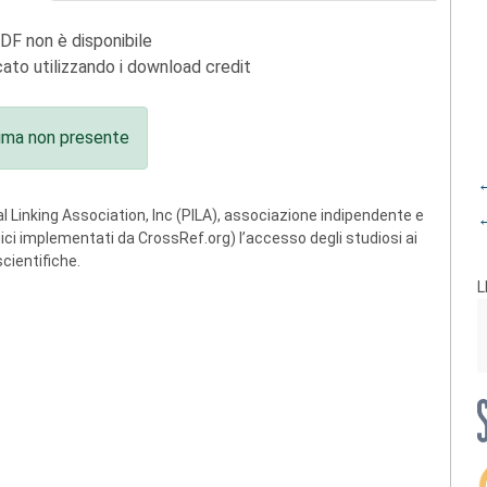
PDF non è disponibile
ato utilizzando i download credit
ima non presente
←
 Linking Association, Inc (PILA), associazione indipendente e
←
ogici implementati da CrossRef.org) l’accesso degli studiosi ai
scientifiche.
L