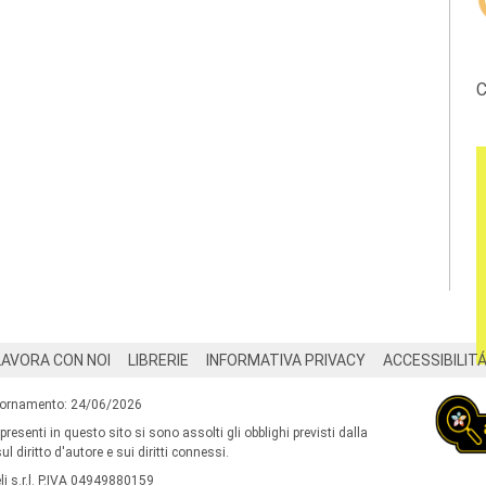
C
LAVORA CON NOI
LIBRERIE
INFORMATIVA PRIVACY
ACCESSIBILIT
iornamento: 24/06/2026
 presenti in questo sito si sono assolti gli obblighi previsti dalla
l diritto d'autore e sui diritti connessi.
i s.r.l. P.IVA 04949880159