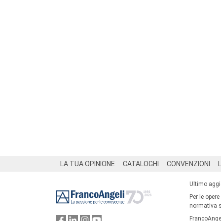
Footer
LA TUA OPINIONE
CATALOGHI
CONVENZIONI
Ultimo agg
Per le opere
normativa su
FrancoAngel