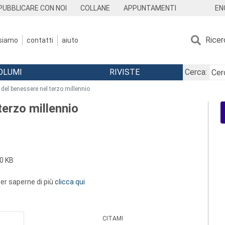
EN
PUBBLICARE CON NOI
COLLANE
APPUNTAMENTI
Ricer
 siamo
contatti
aiuto
OLUMI
RIVISTE
Cerca:
 del benessere nel terzo millennio
terzo millennio
0 KB
 per saperne di più
clicca qui
CITAMI