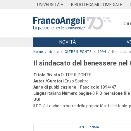
Menu
Main content
Footer
Menu
UNIVERSITÀ
BIBLIOTECA MULTIMEDIALE
chi
NOVITÀ
V
Main content
Home
riviste
OLTRE IL PONTE
1994
Il sindacato
Il sindacato del benessere nel 
Titolo Rivista
OLTRE IL PONTE
Autori/Curatori
Enzo Spaltro
Anno di pubblicazione
1
Fascicolo
1994/47
Lingua
Italiano
Numero pagine
0
P.
Dimensione file
DOI
Il DOI è il codice a barre della proprietà intellettuale:
ANTEPRIMA