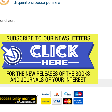
di quanto si possa pensare
ondividi :
Á