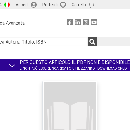
A
Accedi
Preferiti
Carrello
rca Avanzata
PER QUESTO ARTICOLO IL PDF NON È DISPONIBILE
E NON PUÒ ESSERE SCARICATO UTILIZZANDO I DOWNLOAD CREDI