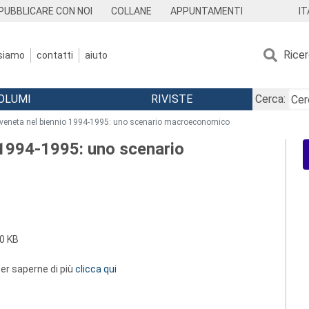
IT
PUBBLICARE CON NOI
COLLANE
APPUNTAMENTI
Rice
 siamo
contatti
aiuto
OLUMI
RIVISTE
Cerca:
veneta nel biennio 1994-1995: uno scenario macroeconomico
 1994-1995: uno scenario
0 KB
 per saperne di più
clicca qui