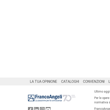
Footer
LA TUA OPINIONE
CATALOGHI
CONVENZIONI
Ultimo agg
Per le opere
normativa su
FrancoAngel