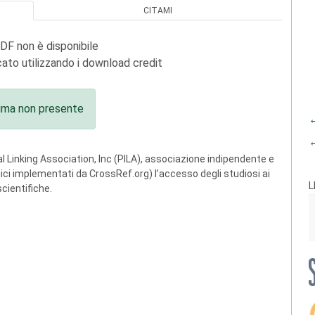
CITAMI
PDF non è disponibile
ato utilizzando i download credit
ima non presente
←
←
 Linking Association, Inc (PILA), associazione indipendente e
ogici implementati da CrossRef.org) l’accesso degli studiosi ai
L
scientifiche.