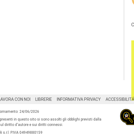
C
LAVORA CON NOI
LIBRERIE
INFORMATIVA PRIVACY
ACCESSIBILIT
iornamento: 24/06/2026
 presenti in questo sito si sono assolti gli obblighi previsti dalla
l diritto d'autore e sui diritti connessi.
i s.r.l. P.IVA 04949880159