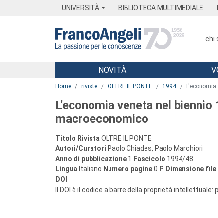
Menu
Main content
Footer
Menu
UNIVERSITÀ
BIBLIOTECA MULTIMEDIALE
chi
NOVITÀ
V
Main content
Home
riviste
OLTRE IL PONTE
1994
L'economia 
L'economia veneta nel biennio
macroeconomico
Titolo Rivista
OLTRE IL PONTE
Autori/Curatori
Paolo Chiades, Paolo Marchiori
Anno di pubblicazione
1
Fascicolo
1994/48
Lingua
Italiano
Numero pagine
0
P.
Dimensione file
DOI
Il DOI è il codice a barre della proprietà intellettuale: