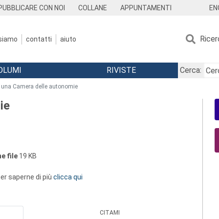
EN
PUBBLICARE CON NOI
COLLANE
APPUNTAMENTI
Ricer
 siamo
contatti
aiuto
OLUMI
RIVISTE
Cerca:
 una Camera delle autonomie
ie
e file
19 KB
 per saperne di più
clicca qui
CITAMI