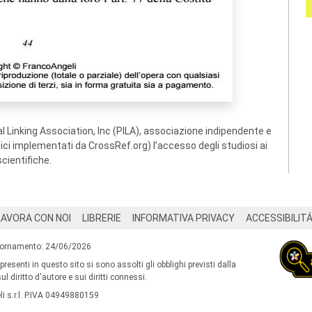
 Linking Association, Inc (PILA), associazione indipendente e
ogici implementati da CrossRef.org) l’accesso degli studiosi ai
scientifiche.
LAVORA CON NOI
LIBRERIE
INFORMATIVA PRIVACY
ACCESSIBILIT
iornamento: 24/06/2026
 presenti in questo sito si sono assolti gli obblighi previsti dalla
l diritto d'autore e sui diritti connessi.
i s.r.l. P.IVA 04949880159