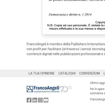
FrancoAngeli è membro della Publishers International
non profit per facilitare (attraverso i servizi tecnol
contenuti digitali nelle pubblicazioni professionali e 
Footer
LA TUA OPINIONE
CATALOGHI
CONVENZIONI
Ultimo agg
Per le opere
normativa su
FrancoAngel