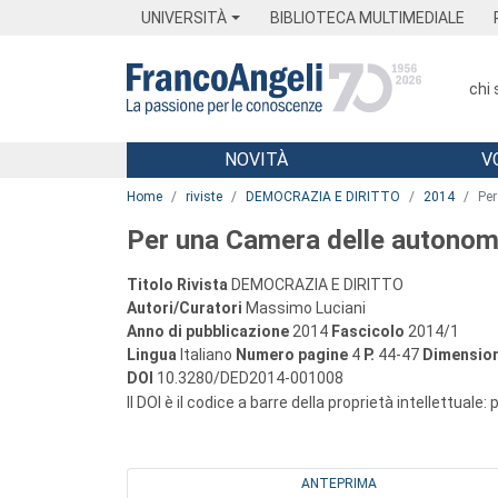
Menu
Main content
Footer
Menu
UNIVERSITÀ
BIBLIOTECA MULTIMEDIALE
chi
NOVITÀ
V
Main content
Home
riviste
DEMOCRAZIA E DIRITTO
2014
Per
Per una Camera delle autonom
Titolo Rivista
DEMOCRAZIA E DIRITTO
Autori/Curatori
Massimo Luciani
Anno di pubblicazione
2014
Fascicolo
2014/1
Lingua
Italiano
Numero pagine
4
P.
44-47
Dimension
DOI
10.3280/DED2014-001008
Il DOI è il codice a barre della proprietà intellettuale:
ANTEPRIMA