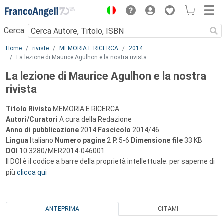
Menu
Cerca:
Main content
Home
riviste
MEMORIA E RICERCA
2014
La lezione di Maurice Agulhon e la nostra rivista
La lezione di Maurice Agulhon e la nostra
rivista
Titolo Rivista
MEMORIA E RICERCA
Autori/Curatori
A cura della Redazione
Anno di pubblicazione
2014
Fascicolo
2014/46
Lingua
Italiano
Numero pagine
2
P.
5-6
Dimensione file
33 KB
DOI
10.3280/MER2014-046001
Il DOI è il codice a barre della proprietà intellettuale: per saperne di
più
clicca qui
ANTEPRIMA
CITAMI