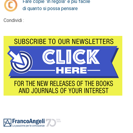
Fare copie “in regola” è più facile
di quanto si possa pensare
Condividi :
Footer