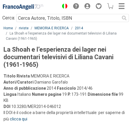
Menu
Cerca:
Main content
Home
riviste
MEMORIA E RICERCA
2014
La Shoah e l’esperienza dei lager nei documentari televisivi di Liliana
Cavani (1961-1965)
La Shoah e l’esperienza dei lager nei
documentari televisivi di Liliana Cavani
(1961-1965)
Titolo Rivista
MEMORIA E RICERCA
Autori/Curatori
Damiano Garofalo
Anno di pubblicazione
2014
Fascicolo
2014/46
Lingua
Italiano
Numero pagine
19
P.
173-191
Dimensione file
99
KB
DOI
10.3280/MER2014-046012
Il DOI è il codice a barre della proprietà intellettuale: per saperne di
più
clicca qui