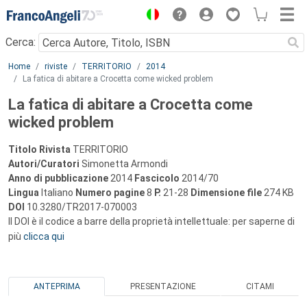
Menu
Cerca:
Main content
Home
riviste
TERRITORIO
2014
La fatica di abitare a Crocetta come wicked problem
La fatica di abitare a Crocetta come
wicked problem
Titolo Rivista
TERRITORIO
Autori/Curatori
Simonetta Armondi
Anno di pubblicazione
2014
Fascicolo
2014/70
Lingua
Italiano
Numero pagine
8
P.
21-28
Dimensione file
274 KB
DOI
10.3280/TR2017-070003
Il DOI è il codice a barre della proprietà intellettuale: per saperne di
più
clicca qui
ANTEPRIMA
PRESENTAZIONE
CITAMI