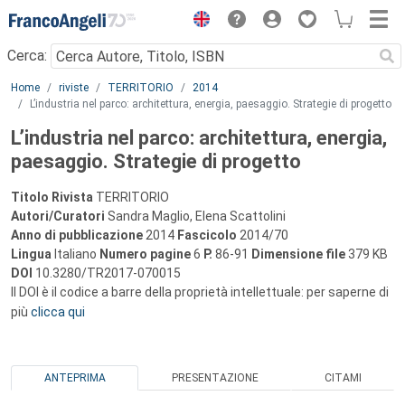
Menu
Cerca:
Main content
Home
riviste
TERRITORIO
2014
L’industria nel parco: architettura, energia, paesaggio. Strategie di progetto
L’industria nel parco: architettura, energia,
paesaggio. Strategie di progetto
Titolo Rivista
TERRITORIO
Autori/Curatori
Sandra Maglio, Elena Scattolini
Anno di pubblicazione
2014
Fascicolo
2014/70
Lingua
Italiano
Numero pagine
6
P.
86-91
Dimensione file
379 KB
DOI
10.3280/TR2017-070015
Il DOI è il codice a barre della proprietà intellettuale: per saperne di
più
clicca qui
ANTEPRIMA
PRESENTAZIONE
CITAMI