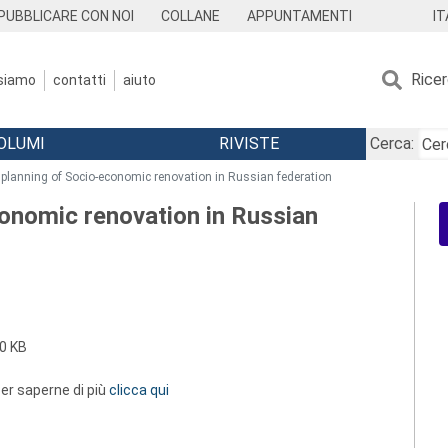
IT
PUBBLICARE CON NOI
COLLANE
APPUNTAMENTI
Rice
 siamo
contatti
aiuto
OLUMI
RIVISTE
Cerca:
 planning of Socio-economic renovation in Russian federation
conomic renovation in Russian
0 KB
 per saperne di più
clicca qui