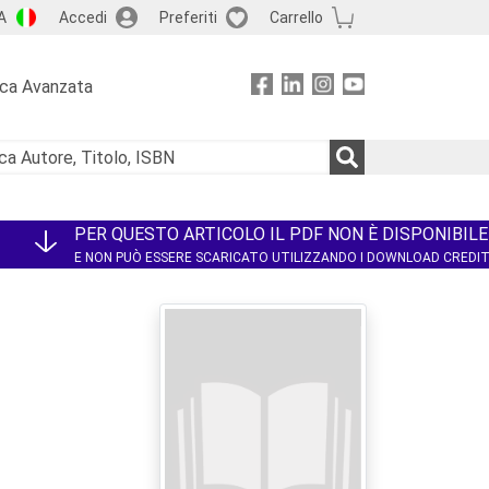
A
Accedi
Preferiti
Carrello
rca Avanzata
PER QUESTO ARTICOLO IL PDF NON È DISPONIBILE
E NON PUÒ ESSERE SCARICATO UTILIZZANDO I DOWNLOAD CREDI