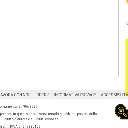
C
LAVORA CON NOI
LIBRERIE
INFORMATIVA PRIVACY
ACCESSIBILIT
iornamento: 24/06/2026
 presenti in questo sito si sono assolti gli obblighi previsti dalla
l diritto d'autore e sui diritti connessi.
i s.r.l. P.IVA 04949880159