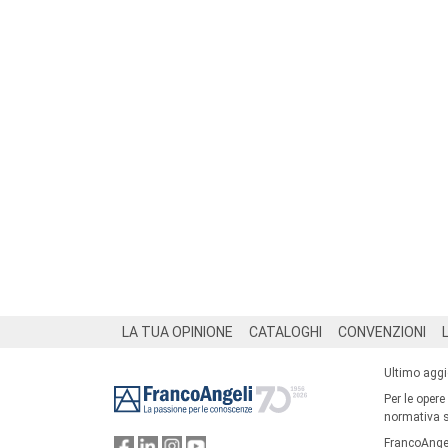
Footer
LA TUA OPINIONE
CATALOGHI
CONVENZIONI
Ultimo agg
Per le opere
normativa su
FrancoAngel