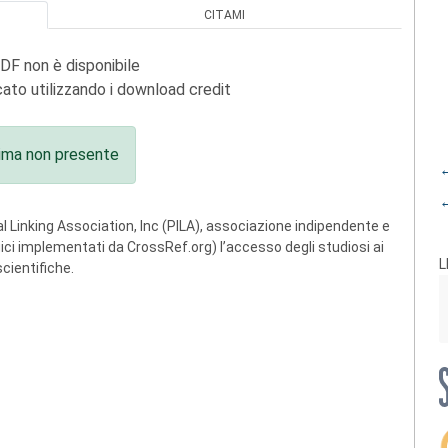
CITAMI
PDF non è disponibile
ato utilizzando i download credit
ima non presente
←
←
 Linking Association, Inc (PILA), associazione indipendente e
ogici implementati da CrossRef.org) l’accesso degli studiosi ai
L
scientifiche.