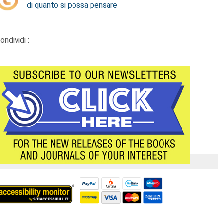
di quanto si possa pensare
ondividi :
Á