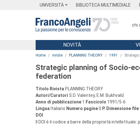
Menu
Main content
Footer
Menu
UNIVERSITÀ
BIBLIOTECA MULTIMEDIALE
chi
NOVITÀ
V
Main content
Home
riviste
PLANNING THEORY
1991
Strategic
Strategic planning of Socio-e
federation
Titolo Rivista
PLANNING THEORY
Autori/Curatori
S.D. Valentey, E.M. Bukhvald
Anno di pubblicazione
1
Fascicolo
1991/5-6
Lingua
Italiano
Numero pagine
0
P.
Dimensione file
DOI
Il DOI è il codice a barre della proprietà intellettuale: