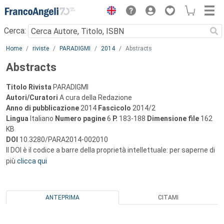
Menu
Cerca:
Main content
Home
riviste
PARADIGMI
2014
Abstracts
Abstracts
Titolo Rivista
PARADIGMI
Autori/Curatori
A cura della Redazione
Anno di pubblicazione
2014
Fascicolo
2014/2
Lingua
Italiano
Numero pagine
6
P.
183-188
Dimensione file
162
KB
DOI
10.3280/PARA2014-002010
Il DOI è il codice a barre della proprietà intellettuale: per saperne di
più
clicca qui
ANTEPRIMA
CITAMI