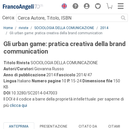
Menu
Cerca:
Main content
Home
riviste
SOCIOLOGIA DELLA COMUNICAZIONE
2014
Gli urban game: pratica creativa della brand communication
Gli urban game: pratica creativa della brand
communication
Titolo Rivista
SOCIOLOGIA DELLA COMUNICAZIONE
Autori/Curatori
Giovanna Russo
Anno di pubblicazione
2014
Fascicolo
2014/47
Lingua
Italiano
Numero pagine
10
P.
15-24
Dimensione file
150
KB
DOI
10.3280/SC2014-047003
Il DOI è il codice a barre della proprietà intellettuale: per saperne di
più
clicca qui
ANTEPRIMA
PRESENTAZIONE
CITATO DA
CITAMI