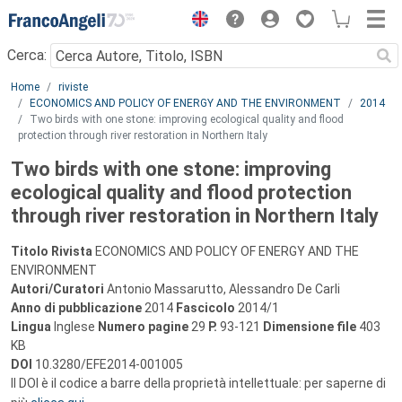
Menu
Cerca:
Main content
Home
riviste
ECONOMICS AND POLICY OF ENERGY AND THE ENVIRONMENT
2014
Two birds with one stone: improving ecological quality and flood
protection through river restoration in Northern Italy
Two birds with one stone: improving
ecological quality and flood protection
through river restoration in Northern Italy
Titolo Rivista
ECONOMICS AND POLICY OF ENERGY AND THE
ENVIRONMENT
Autori/Curatori
Antonio Massarutto, Alessandro De Carli
Anno di pubblicazione
2014
Fascicolo
2014/1
Lingua
Inglese
Numero pagine
29
P.
93-121
Dimensione file
403
KB
DOI
10.3280/EFE2014-001005
Il DOI è il codice a barre della proprietà intellettuale: per saperne di