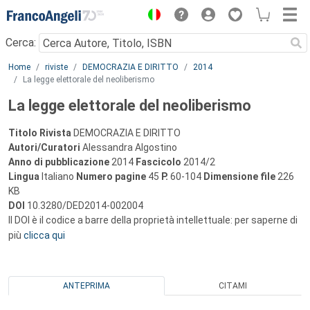
Menu
Cerca:
Main content
Home
riviste
DEMOCRAZIA E DIRITTO
2014
La legge elettorale del neoliberismo
La legge elettorale del neoliberismo
Titolo Rivista
DEMOCRAZIA E DIRITTO
Autori/Curatori
Alessandra Algostino
Anno di pubblicazione
2014
Fascicolo
2014/2
Lingua
Italiano
Numero pagine
45
P.
60-104
Dimensione file
226
KB
DOI
10.3280/DED2014-002004
Il DOI è il codice a barre della proprietà intellettuale: per saperne di
più
clicca qui
ANTEPRIMA
CITAMI