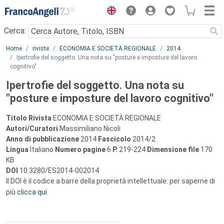
Menu
Cerca:
Main content
Home
riviste
ECONOMIA E SOCIETÀ REGIONALE
2014
Ipertrofie del soggetto. Una nota su "posture e imposture del lavoro
cognitivo"
Ipertrofie del soggetto. Una nota su
"posture e imposture del lavoro cognitivo"
Titolo Rivista
ECONOMIA E SOCIETÀ REGIONALE
Autori/Curatori
Massimiliano Nicoli
Anno di pubblicazione
2014
Fascicolo
2014/2
Lingua
Italiano
Numero pagine
6
P.
219-224
Dimensione file
170
KB
DOI
10.3280/ES2014-002014
Il DOI è il codice a barre della proprietà intellettuale: per saperne di
più
clicca qui