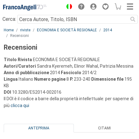
Menu
Cerca:
Main content
Home
riviste
ECONOMIA E SOCIETÀ REGIONALE
2014
Recensioni
Recensioni
Titolo Rivista
ECONOMIA E SOCIETÀ REGIONALE
Autori/Curatori
Sandra Kyeremeh, Elinor Wahal, Patrizia Messina
Anno di pubblicazione
2014
Fascicolo
2014/2
Lingua
Italiano
Numero pagine
8
P.
233-240
Dimensione file
195
KB
DOI
10.3280/ES2014-002016
Il DOI è il codice a barre della proprietà intellettuale: per saperne di
più
clicca qui
ANTEPRIMA
CITAMI