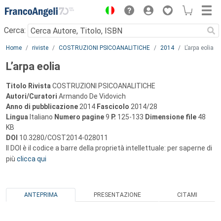
Menu
Cerca:
Main content
Home
riviste
COSTRUZIONI PSICOANALITICHE
2014
L’arpa eolia
L’arpa eolia
Titolo Rivista
COSTRUZIONI PSICOANALITICHE
Autori/Curatori
Armando De Vidovich
Anno di pubblicazione
2014
Fascicolo
2014/28
Lingua
Italiano
Numero pagine
9
P.
125-133
Dimensione file
48
KB
DOI
10.3280/COST2014-028011
Il DOI è il codice a barre della proprietà intellettuale: per saperne di
più
clicca qui
ANTEPRIMA
PRESENTAZIONE
CITAMI