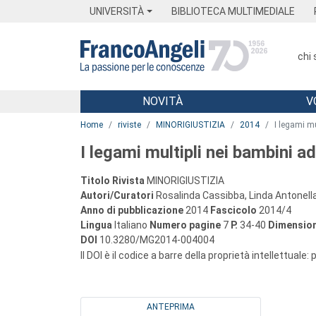
Menu
Main content
Footer
Menu
UNIVERSITÀ
BIBLIOTECA MULTIMEDIALE
chi
NOVITÀ
V
Main content
Home
riviste
MINORIGIUSTIZIA
2014
I legami mu
I legami multipli nei bambini ad
Titolo Rivista
MINORIGIUSTIZIA
Autori/Curatori
Rosalinda Cassibba, Linda Antonell
Anno di pubblicazione
2014
Fascicolo
2014/4
Lingua
Italiano
Numero pagine
7
P.
34-40
Dimension
DOI
10.3280/MG2014-004004
Il DOI è il codice a barre della proprietà intellettuale:
ANTEPRIMA