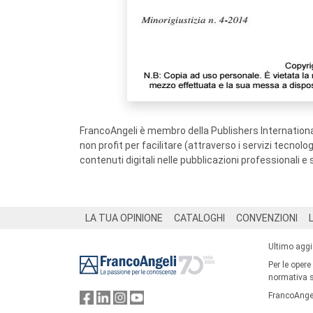
FrancoAngeli è membro della Publishers International
non profit per facilitare (attraverso i servizi tecnol
contenuti digitali nelle pubblicazioni professionali e 
Footer
LA TUA OPINIONE
CATALOGHI
CONVENZIONI
Ultimo agg
Per le opere
normativa su
FrancoAngel