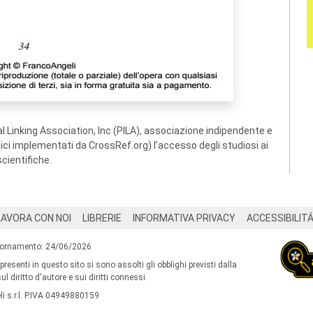
 Linking Association, Inc (PILA), associazione indipendente e
ogici implementati da CrossRef.org) l’accesso degli studiosi ai
scientifiche.
LAVORA CON NOI
LIBRERIE
INFORMATIVA PRIVACY
ACCESSIBILIT
iornamento: 24/06/2026
 presenti in questo sito si sono assolti gli obblighi previsti dalla
l diritto d'autore e sui diritti connessi.
i s.r.l. P.IVA 04949880159