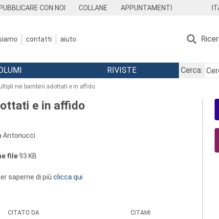
IT
PUBBLICARE CON NOI
COLLANE
APPUNTAMENTI
Rice
 siamo
contatti
aiuto
OLUMI
RIVISTE
Cerca:
ltipli nei bambini adottati e in affido
ottati e in affido
a Antonucci
e file
93 KB
 per saperne di più
clicca qui
CITATO DA
CITAMI