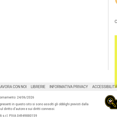
C
LAVORA CON NOI
LIBRERIE
INFORMATIVA PRIVACY
ACCESSIBILIT
iornamento: 24/06/2026
 presenti in questo sito si sono assolti gli obblighi previsti dalla
l diritto d'autore e sui diritti connessi.
i s.r.l. P.IVA 04949880159