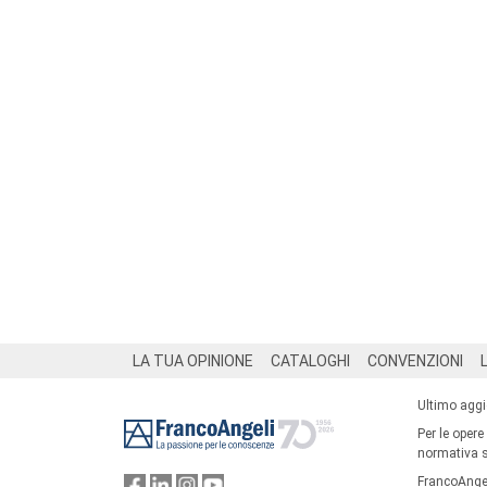
Footer
LA TUA OPINIONE
CATALOGHI
CONVENZIONI
Ultimo agg
Per le opere
normativa su
FrancoAngel