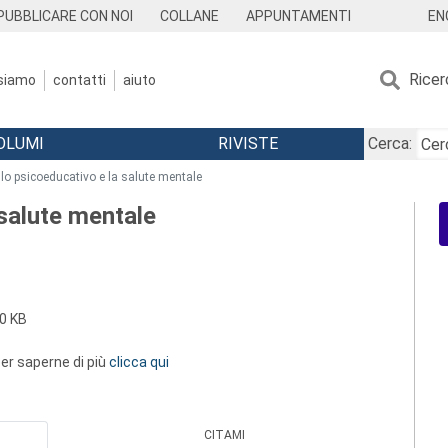
EN
PUBBLICARE CON NOI
COLLANE
APPUNTAMENTI
Ricer
 siamo
contatti
aiuto
OLUMI
RIVISTE
Cerca:
llo psicoeducativo e la salute mentale
 salute mentale
0 KB
 per saperne di più
clicca qui
CITAMI