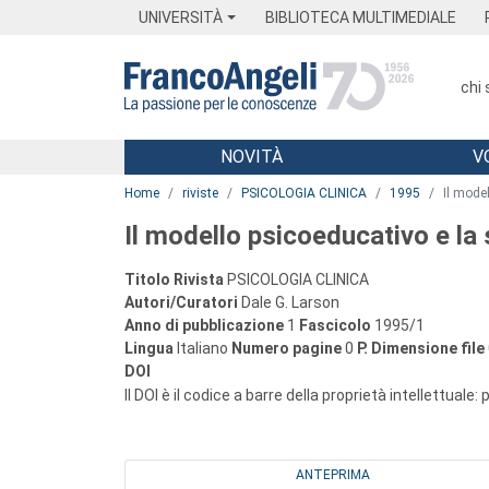
Menu
Main content
Footer
Menu
UNIVERSITÀ
BIBLIOTECA MULTIMEDIALE
chi
NOVITÀ
V
Main content
Home
riviste
PSICOLOGIA CLINICA
1995
Il mode
Il modello psicoeducativo e la
Titolo Rivista
PSICOLOGIA CLINICA
Autori/Curatori
Dale G. Larson
Anno di pubblicazione
1
Fascicolo
1995/1
Lingua
Italiano
Numero pagine
0
P.
Dimensione file
DOI
Il DOI è il codice a barre della proprietà intellettuale:
ANTEPRIMA