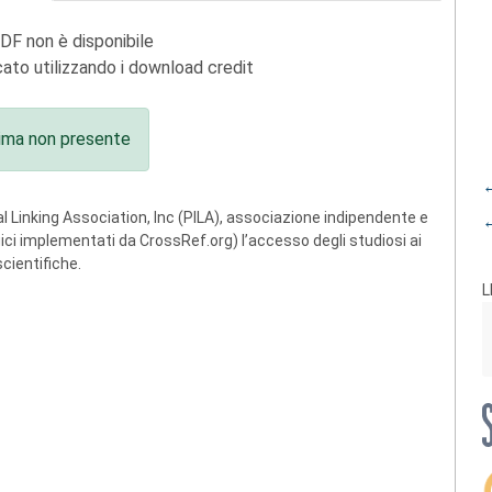
PDF non è disponibile
ato utilizzando i download credit
ima non presente
←
 Linking Association, Inc (PILA), associazione indipendente e
←
ogici implementati da CrossRef.org) l’accesso degli studiosi ai
scientifiche.
L