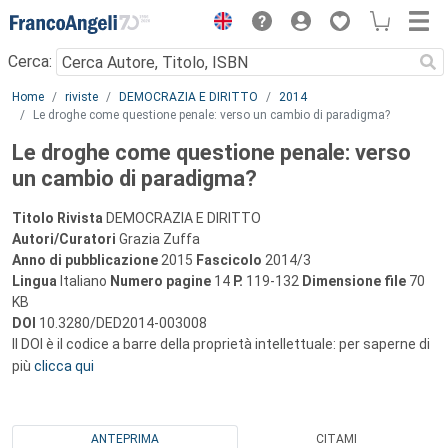
Menu
Cerca:
Main content
Home
riviste
DEMOCRAZIA E DIRITTO
2014
Le droghe come questione penale: verso un cambio di paradigma?
Le droghe come questione penale: verso
un cambio di paradigma?
Titolo Rivista
DEMOCRAZIA E DIRITTO
Autori/Curatori
Grazia Zuffa
Anno di pubblicazione
2015
Fascicolo
2014/3
Lingua
Italiano
Numero pagine
14
P.
119-132
Dimensione file
70
KB
DOI
10.3280/DED2014-003008
Il DOI è il codice a barre della proprietà intellettuale: per saperne di
più
clicca qui
ANTEPRIMA
CITAMI