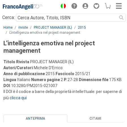
Menu
Cerca:
Main content
Home
riviste
PROJECT MANAGER (IL)
2015
L’intelligenza emotiva nel project management
L’intelligenza emotiva nel project
management
Titolo Rivista
PROJECT MANAGER (IL)
Autori/Curatori
Michele D'Errico
Anno di pubblicazione
2015
Fascicolo
2015/21
Lingua
Italiano
Numero pagine
2
P.
27-28
Dimensione file
175 KB
DOI
10.3280/PM2015-021007
Il DOI è il codice a barre della proprietà intellettuale: per saperne di
più
clicca qui
ANTEPRIMA
CITAMI