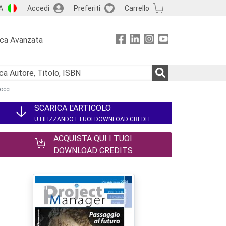
A
Accedi
Preferiti
Carrello
rca Avanzata
occi
SCARICA L'ARTICOLO
UTILIZZANDO I TUOI DOWNLOAD CREDIT
ACQUISTA QUI I TUOI
DOWNLOAD CREDITS