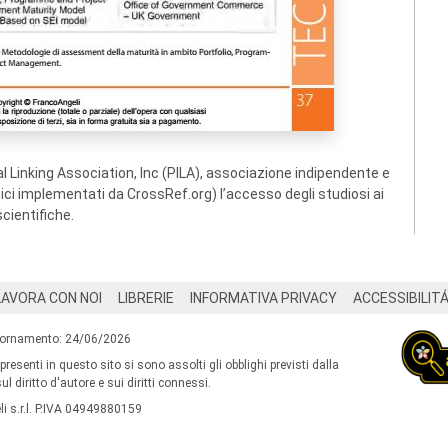
 Linking Association, Inc (PILA), associazione indipendente e
ogici implementati da CrossRef.org) l’accesso degli studiosi ai
scientifiche.
LAVORA CON NOI
LIBRERIE
INFORMATIVA PRIVACY
ACCESSIBILIT
iornamento: 24/06/2026
 presenti in questo sito si sono assolti gli obblighi previsti dalla
l diritto d'autore e sui diritti connessi.
i s.r.l. P.IVA 04949880159