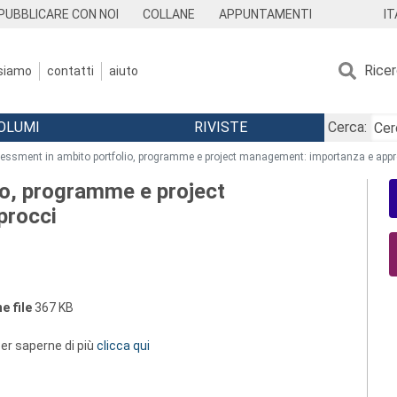
IT
PUBBLICARE CON NOI
COLLANE
APPUNTAMENTI
Rice
 siamo
contatti
aiuto
OLUMI
RIVISTE
Cerca:
essment in ambito portfolio, programme e project management: importanza e appr
io, programme e project
procci
e file
367 KB
 per saperne di più
clicca qui