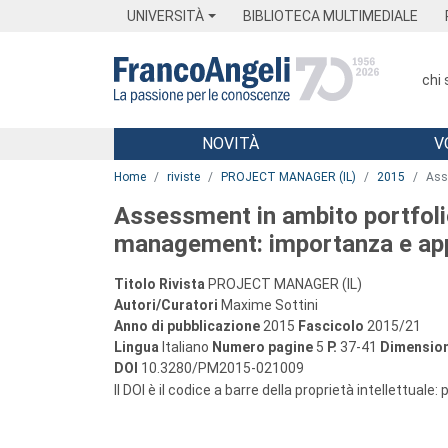
Menu
Main content
Footer
Menu
UNIVERSITÀ
BIBLIOTECA MULTIMEDIALE
chi
NOVITÀ
V
Main content
Home
riviste
PROJECT MANAGER (IL)
2015
Ass
Assessment in ambito portfol
management: importanza e ap
Titolo Rivista
PROJECT MANAGER (IL)
Autori/Curatori
Maxime Sottini
Anno di pubblicazione
2015
Fascicolo
2015/21
Lingua
Italiano
Numero pagine
5
P.
37-41
Dimension
DOI
10.3280/PM2015-021009
Il DOI è il codice a barre della proprietà intellettuale: