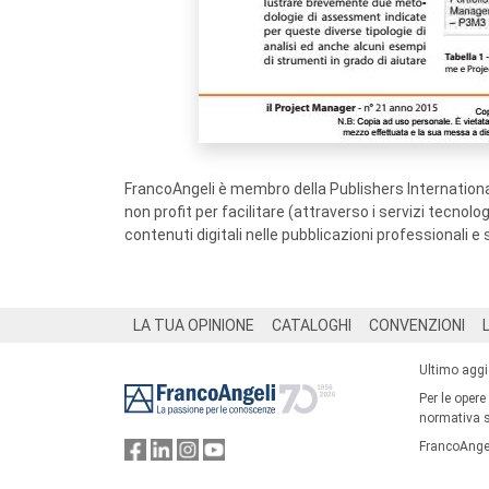
FrancoAngeli è membro della Publishers International
non profit per facilitare (attraverso i servizi tecnol
contenuti digitali nelle pubblicazioni professionali e 
Footer
LA TUA OPINIONE
CATALOGHI
CONVENZIONI
Ultimo agg
Per le opere
normativa su
FrancoAngel