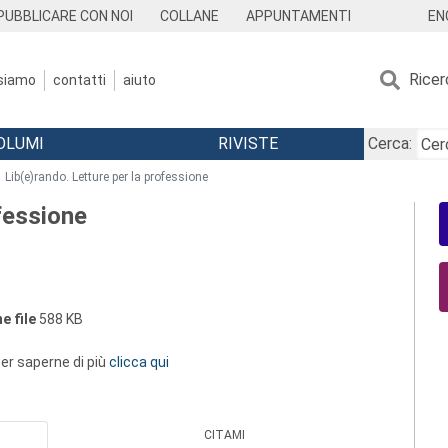
EN
PUBBLICARE CON NOI
COLLANE
APPUNTAMENTI
Ricer
 siamo
contatti
aiuto
OLUMI
RIVISTE
Cerca:
Lib(e)rando. Letture per la professione
ofessione
e file
588 KB
 per saperne di più
clicca qui
CITAMI