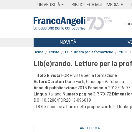
Menu
Main content
Footer
Menu
UNIVERSITÀ
BIBLIOTECA MULTIMEDIALE
chi
NOVITÀ
V
Main content
Home
riviste
FOR Rivista per la formazione
2013
Lib(e)rando. Letture per la pr
Titolo Rivista
FOR Rivista per la formazione
Autori/Curatori
Dario Forti, Giuseppe Varchetta
Anno di pubblicazione
2015
Fascicolo
2013/96-97
Lingua
Italiano
Numero pagine
3
P.
70-72
Dimension
DOI
10.3280/FOR2013-096019
Il DOI è il codice a barre della proprietà intellettuale:
ANTEPRIMA