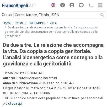
Menu
Cerca:
Main content
Home
riviste
GROUNDING
2014
Da due a tre. La relazione che accompagna la vita. Da coppia a coppia
genitoriale. L’analisi bioenergetica come sostegno alla gravidanza e alla
genitorialità
Da due a tre. La relazione che accompagna
la vita. Da coppia a coppia genitoriale.
L’analisi bioenergetica come sostegno alla
gravidanza e alla genitorialità
Titolo Rivista
GROUNDING
Autori/Curatori
Mariolina Ballardini
Anno di pubblicazione
2015
Fascicolo
2014/2
Lingua
Italiano
Numero pagine
4
P.
73-76
Dimensione file
32 KB
DOI
10.3280/GRO2014-002006
Il DOI è il codice a barre della proprietà intellettuale: per saperne di
più
clicca qui