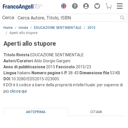
Menu
Cerca:
Main content
Home
riviste
EDUCAZIONE SENTIMENTALE
2015
Aperti allo stupore
Aperti allo stupore
Titolo Rivista
EDUCAZIONE SENTIMENTALE
Autori/Curatori
Aldo Giorgio Gargani
Anno di pubblicazione
2015
Fascicolo
2015/23
Lingua
Italiano
Numero pagine
6
P.
38-43
Dimensione file
53 KB
DOI
10.3280/EDS2015-023005
Il DOI è il codice a barre della proprietà intellettuale: per saperne di
più
clicca qui
ANTEPRIMA
CITAMI