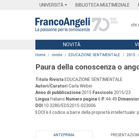
Menu
Main content
Footer
Menu
UNIVERSITÀ
BIBLIOTECA MULTIMEDIALE
chi
NOVITÀ
V
Main content
Home
riviste
EDUCAZIONE SENTIMENTALE
2015
Paura della conoscenza o ango
Titolo Rivista
EDUCAZIONE SENTIMENTALE
Autori/Curatori
Carla Weber
Anno di pubblicazione
2015
Fascicolo
2015/23
Lingua
Italiano
Numero pagine
6
P.
44-49
Dimension
DOI
10.3280/EDS2015-023006
Il DOI è il codice a barre della proprietà intellettuale:
ANTEPRIMA
PRESENTAZION