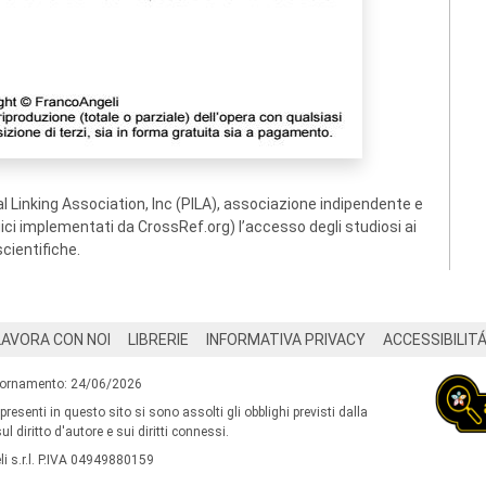
 Linking Association, Inc (PILA), associazione indipendente e
ogici implementati da CrossRef.org) l’accesso degli studiosi ai
scientifiche.
LAVORA CON NOI
LIBRERIE
INFORMATIVA PRIVACY
ACCESSIBILIT
iornamento: 24/06/2026
 presenti in questo sito si sono assolti gli obblighi previsti dalla
l diritto d'autore e sui diritti connessi.
i s.r.l. P.IVA 04949880159