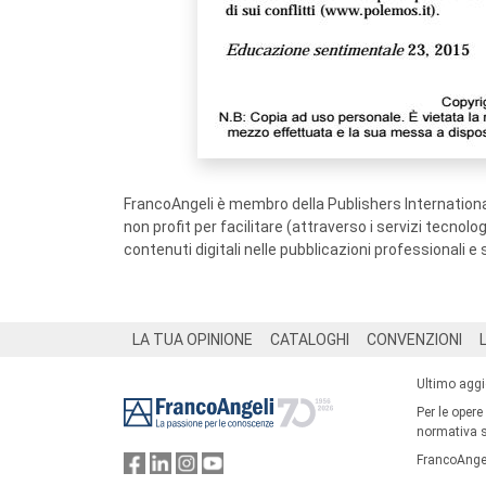
FrancoAngeli è membro della Publishers International
non profit per facilitare (attraverso i servizi tecnol
contenuti digitali nelle pubblicazioni professionali e 
Footer
LA TUA OPINIONE
CATALOGHI
CONVENZIONI
Ultimo agg
Per le opere
normativa su
FrancoAngel