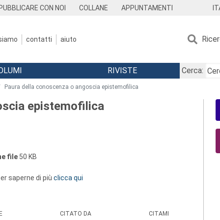
IT
PUBBLICARE CON NOI
COLLANE
APPUNTAMENTI
Rice
 siamo
contatti
aiuto
OLUMI
RIVISTE
Cerca:
Paura della conoscenza o angoscia epistemofilica
scia epistemofilica
e file
50 KB
 per saperne di più
clicca qui
E
CITATO DA
CITAMI