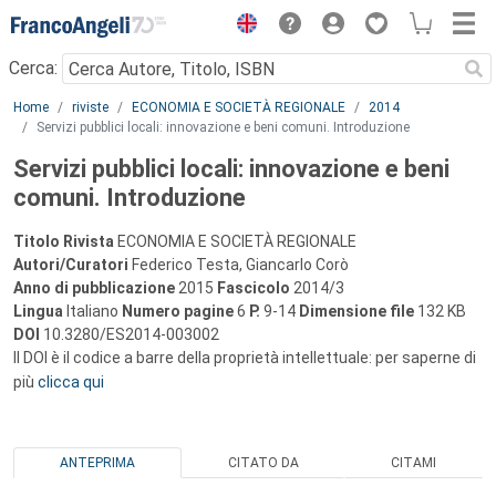
Menu
Cerca:
Main content
Home
riviste
ECONOMIA E SOCIETÀ REGIONALE
2014
Servizi pubblici locali: innovazione e beni comuni. Introduzione
Servizi pubblici locali: innovazione e beni
comuni. Introduzione
Titolo Rivista
ECONOMIA E SOCIETÀ REGIONALE
Autori/Curatori
Federico Testa, Giancarlo Corò
Anno di pubblicazione
2015
Fascicolo
2014/3
Lingua
Italiano
Numero pagine
6
P.
9-14
Dimensione file
132 KB
DOI
10.3280/ES2014-003002
Il DOI è il codice a barre della proprietà intellettuale: per saperne di
più
clicca qui
ANTEPRIMA
CITATO DA
CITAMI