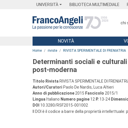
Menu
Main content
Footer
Menu
UNIVERSITÀ
BIBLIOTECA MULTIMEDIALE
chi
NOVITÀ
V
Main content
Home
riviste
RIVISTA SPERIMENTALE DI FRENIATRIA
Determinanti sociali e culturali 
post-moderna
Titolo Rivista
RIVISTA SPERIMENTALE DI FRENIATRI
Autori/Curatori
Paolo De Nardis, Luca Altieri
Anno di pubblicazione
2015
Fascicolo
2015/1
Lingua
Italiano
Numero pagine
12
P.
13-24
Dimensio
DOI
10.3280/RSF2015-001002
Il DOI è il codice a barre della proprietà intellettuale: