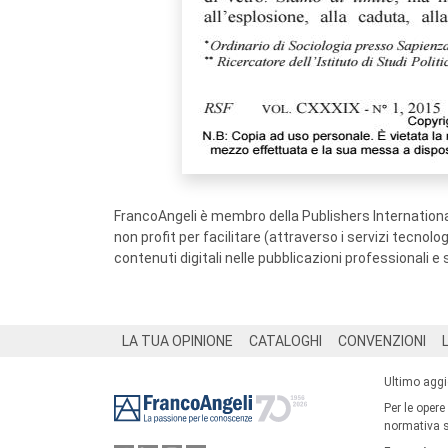
FrancoAngeli è membro della Publishers International
non profit per facilitare (attraverso i servizi tecnol
contenuti digitali nelle pubblicazioni professionali e 
Footer
LA TUA OPINIONE
CATALOGHI
CONVENZIONI
Ultimo agg
Per le opere
normativa su