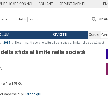
EN
PUBBLICARE CON NOI
COLLANE
APPUNTAMENTI
Ricer
 siamo
contatti
aiuto
OLUMI
RIVISTE
Cerca:
2015
Determinanti sociali e culturali della sfida al limite nella società post-
della sfida al limite nella società
A
ne file
149 KB
 per saperne di più
clicca qui