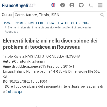
Menu
Cerca:
Main content
Home
riviste
RIVISTA DI STORIA DELLA FILOSOFIA
2015
Elementi leibniziani nella discussione dei problemi di teodicea in
Rousseau
Elementi leibniziani nella discussione dei
problemi di teodicea in Rousseau
Titolo Rivista
RIVISTA DI STORIA DELLA FILOSOFIA
Autori/Curatori
Rita Fanari
Anno di pubblicazione
2015
Fascicolo
2015/1
Lingua
Italiano
Numero pagine
14
P.
35-48
Dimensione file
562
KB
DOI
10.3280/SF2015-001004
Il DOI è il codice a barre della proprietà intellettuale: per saperne di
più
clicca qui