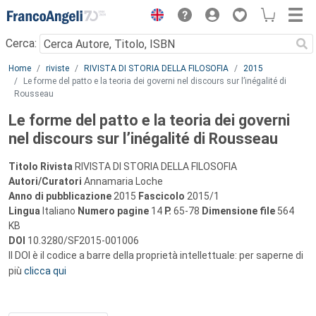
Menu
Cerca:
Main content
Home
riviste
RIVISTA DI STORIA DELLA FILOSOFIA
2015
Le forme del patto e la teoria dei governi nel discours sur l’inégalité di
Rousseau
Le forme del patto e la teoria dei governi
nel discours sur l’inégalité di Rousseau
Titolo Rivista
RIVISTA DI STORIA DELLA FILOSOFIA
Autori/Curatori
Annamaria Loche
Anno di pubblicazione
2015
Fascicolo
2015/1
Lingua
Italiano
Numero pagine
14
P.
65-78
Dimensione file
564
KB
DOI
10.3280/SF2015-001006
Il DOI è il codice a barre della proprietà intellettuale: per saperne di
più
clicca qui