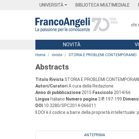
Menu
Main content
Footer
Menu
UNIVERSITÀ
BIBLIOTECA MULTIMEDIALE
chi
NOVITÀ
V
Main content
Home
riviste
STORIA E PROBLEMI CONTEMPORANEI
Abstracts
Titolo Rivista
STORIA E PROBLEMI CONTEMPORAN
Autori/Curatori
A cura della Redazione
Anno di pubblicazione
2015
Fascicolo
2014/66
Lingua
Italiano
Numero pagine
3
P.
197-199
Dimensi
DOI
10.3280/SPC2014-066011
Il DOI è il codice a barre della proprietà intellettuale:
ANTEPRIMA