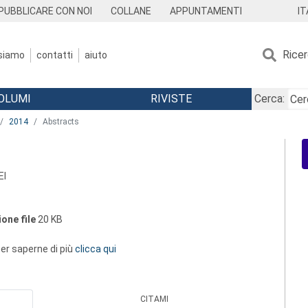
IT
PUBBLICARE CON NOI
COLLANE
APPUNTAMENTI
Rice
 siamo
contatti
aiuto
OLUMI
RIVISTE
Cerca:
2014
Abstracts
EI
one file
20 KB
 per saperne di più
clicca qui
CITAMI