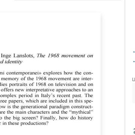
←
←
L