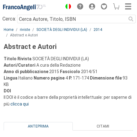
Menu
Cerca:
Main content
Home
riviste
SOCIETÀ DEGLI INDIVIDUI (LA)
2014
Abstract e Autori
Abstract e Autori
Titolo Rivista
SOCIETÀ DEGLI INDIVIDUI (LA)
Autori/Curatori
A cura della Redazione
Anno di pubblicazione
2015
Fascicolo
2014/51
Lingua
Italiano
Numero pagine
4
P.
171-174
Dimensione file
93
KB
DOI
Il DOI è il codice a barre della proprietà intellettuale: per saperne di
più
clicca qui
ANTEPRIMA
CITAMI