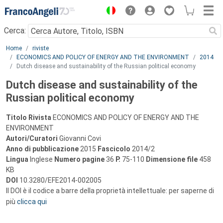
Menu
Cerca:
Main content
Home
riviste
ECONOMICS AND POLICY OF ENERGY AND THE ENVIRONMENT
2014
Dutch disease and sustainability of the Russian political economy
Dutch disease and sustainability of the
Russian political economy
Titolo Rivista
ECONOMICS AND POLICY OF ENERGY AND THE
ENVIRONMENT
Autori/Curatori
Giovanni Covi
Anno di pubblicazione
2015
Fascicolo
2014/2
Lingua
Inglese
Numero pagine
36
P.
75-110
Dimensione file
458
KB
DOI
10.3280/EFE2014-002005
Il DOI è il codice a barre della proprietà intellettuale: per saperne di
più
clicca qui