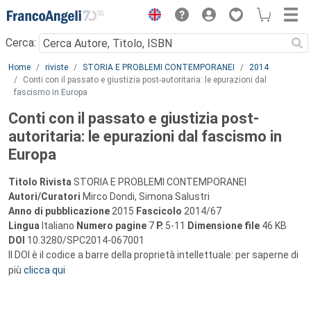
Menu
Cerca:
Main content
Home
riviste
STORIA E PROBLEMI CONTEMPORANEI
2014
Conti con il passato e giustizia post-autoritaria: le epurazioni dal
fascismo in Europa
Conti con il passato e giustizia post-
autoritaria: le epurazioni dal fascismo in
Europa
Titolo Rivista
STORIA E PROBLEMI CONTEMPORANEI
Autori/Curatori
Mirco Dondi, Simona Salustri
Anno di pubblicazione
2015
Fascicolo
2014/67
Lingua
Italiano
Numero pagine
7
P.
5-11
Dimensione file
46 KB
DOI
10.3280/SPC2014-067001
Il DOI è il codice a barre della proprietà intellettuale: per saperne di
più
clicca qui