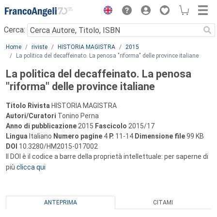
Menu
Cerca:
Main content
Home
riviste
HISTORIA MAGISTRA
2015
La politica del decaffeinato. La penosa "riforma" delle province italiane
La politica del decaffeinato. La penosa
"riforma" delle province italiane
Titolo Rivista
HISTORIA MAGISTRA
Autori/Curatori
Tonino Perna
Anno di pubblicazione
2015
Fascicolo
2015/17
Lingua
Italiano
Numero pagine
4
P.
11-14
Dimensione file
99 KB
DOI
10.3280/HM2015-017002
Il DOI è il codice a barre della proprietà intellettuale: per saperne di
più
clicca qui
ANTEPRIMA
CITAMI