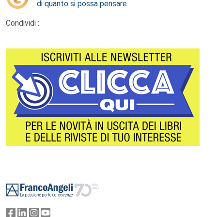
di quanto si possa pensare
Condividi :
Footer