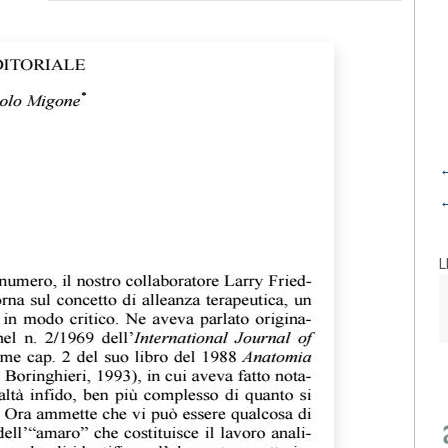
←
←
L