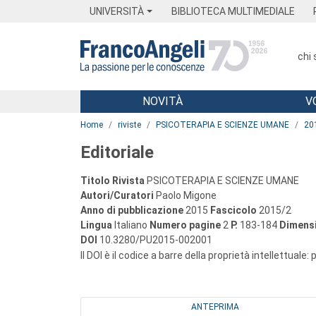
Menu
Main content
Footer
Menu
UNIVERSITÀ
BIBLIOTECA MULTIMEDIALE
chi
NOVITÀ
V
Main content
Home
riviste
PSICOTERAPIA E SCIENZE UMANE
20
Editoriale
Titolo Rivista
PSICOTERAPIA E SCIENZE UMANE
Autori/Curatori
Paolo Migone
Anno di pubblicazione
2015
Fascicolo
2015/2
Lingua
Italiano
Numero pagine
2
P.
183-184
Dimensi
DOI
10.3280/PU2015-002001
Il DOI è il codice a barre della proprietà intellettuale:
ANTEPRIMA