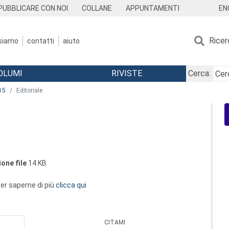
EN
PUBBLICARE CON NOI
COLLANE
APPUNTAMENTI
Ricer
 siamo
contatti
aiuto
OLUMI
RIVISTE
Cerca:
15
Editoriale
one file
14 KB
 per saperne di più
clicca qui
CITAMI