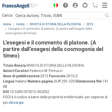
Menu
Cerca:
Main content
Home
riviste
RIVISTA DI STORIA DELLA FILOSOFIA
2015
L’esegesi e il commento di platone. (A partire dall’esegesi della
cosmogonia del timeo)
L’esegesi e il commento di platone. (A
partire dall’esegesi della cosmogonia del
timeo)
Titolo Rivista
RIVISTA DI STORIA DELLA FILOSOFIA
Autori/Curatori
Federico M. Petrucci
Anno di pubblicazione
2015
Fascicolo
2015/2
Lingua
Italiano
Numero pagine
26
P.
295-320
Dimensione file
141
KB
DOI
10.3280/SF2015-002002
Il DOI è il codice a barre della proprietà intellettuale: per saperne di
più
clicca qui