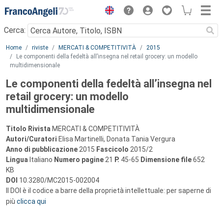
Menu
Cerca:
Main content
Home
riviste
MERCATI & COMPETITIVITÀ
2015
Le componenti della fedeltà all’insegna nel retail grocery: un modello
multidimensionale
Le componenti della fedeltà all’insegna nel
retail grocery: un modello
multidimensionale
Titolo Rivista
MERCATI & COMPETITIVITÀ
Autori/Curatori
Elisa Martinelli, Donata Tania Vergura
Anno di pubblicazione
2015
Fascicolo
2015/2
Lingua
Italiano
Numero pagine
21
P.
45-65
Dimensione file
652
KB
DOI
10.3280/MC2015-002004
Il DOI è il codice a barre della proprietà intellettuale: per saperne di
più
clicca qui