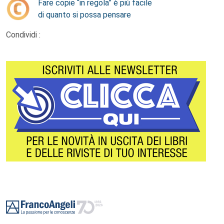
Fare copie “in regola” è più facile
di quanto si possa pensare
Condividi :
Footer