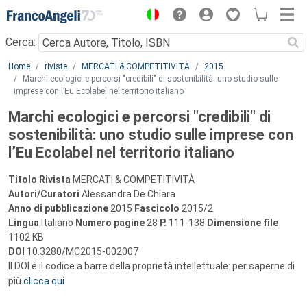
Menu
Cerca:
Main content
Home
riviste
MERCATI & COMPETITIVITÀ
2015
Marchi ecologici e percorsi "credibili" di sostenibilità: uno studio sulle
imprese con l’Eu Ecolabel nel territorio italiano
Marchi ecologici e percorsi "credibili" di
sostenibilità: uno studio sulle imprese con
l’Eu Ecolabel nel territorio italiano
Titolo Rivista
MERCATI & COMPETITIVITÀ
Autori/Curatori
Alessandra De Chiara
Anno di pubblicazione
2015
Fascicolo
2015/2
Lingua
Italiano
Numero pagine
28
P.
111-138
Dimensione file
1102 KB
DOI
10.3280/MC2015-002007
Il DOI è il codice a barre della proprietà intellettuale: per saperne di
più
clicca qui