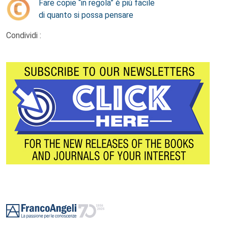
Fare copie “in regola” è più facile
di quanto si possa pensare
Condividi :
Footer