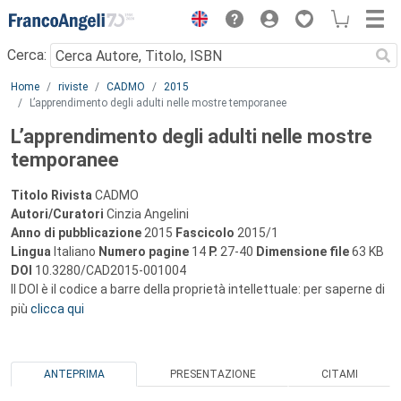
Menu
Cerca:
Main content
Home
riviste
CADMO
2015
L’apprendimento degli adulti nelle mostre temporanee
L’apprendimento degli adulti nelle mostre
temporanee
Titolo Rivista
CADMO
Autori/Curatori
Cinzia Angelini
Anno di pubblicazione
2015
Fascicolo
2015/1
Lingua
Italiano
Numero pagine
14
P.
27-40
Dimensione file
63 KB
DOI
10.3280/CAD2015-001004
Il DOI è il codice a barre della proprietà intellettuale: per saperne di
più
clicca qui
ANTEPRIMA
PRESENTAZIONE
CITAMI