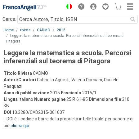
Menu
Cerca:
Main content
Home
riviste
CADMO
2015
Leggere la matematica a scuola. Percorsi inferenziali sul teorema di
Pitagora
Leggere la matematica a scuola. Percorsi
inferenziali sul teorema di Pitagora
Titolo Rivista
CADMO
Autori/Curatori
Gabriella Agrusti, Valeria Damiani, Daniele
Pasquazi
Anno di pubblicazione
2015
Fascicolo
2015/1
Lingua
Italiano
Numero pagine
25
P.
61-85
Dimensione file
310
KB
DOI
10.3280/CAD2015-001007
Il DOI è il codice a barre della proprietà intellettuale: per saperne di
più
clicca qui