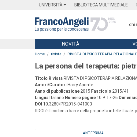
Menu
Main content
Footer
Menu
UNIVERSITÀ
BIBLIOTECA MULTIMEDIALE
chi
NOVITÀ
V
Main content
Home
riviste
RIVISTA DI PSICOTERAPIA RELAZIONAL
La persona del terapeuta: pietr
Titolo Rivista
RIVISTA DI PSICOTERAPIA RELAZION
Autori/Curatori
Harry Aponte
Anno di pubblicazione
2015
Fascicolo
2015/41
Lingua
Italiano
Numero pagine
10
P.
17-26
Dimensio
DOI
10.3280/PR2015-041003
Il DOI è il codice a barre della proprietà intellettuale:
ANTEPRIMA