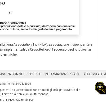
 Linking Association, Inc (PILA), associazione indipendente e
ogici implementati da CrossRef.org) l’accesso degli studiosi ai
scientifiche.
LAVORA CON NOI
LIBRERIE
INFORMATIVA PRIVACY
ACCESSIBILIT
iornamento: 24/06/2026
 presenti in questo sito si sono assolti gli obblighi previsti dalla
l diritto d'autore e sui diritti connessi.
i s.r.l. P.IVA 04949880159