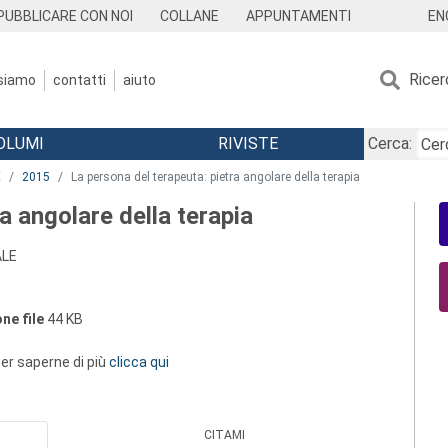
EN
PUBBLICARE CON NOI
COLLANE
APPUNTAMENTI
Ricer
 siamo
contatti
aiuto
OLUMI
RIVISTE
Cerca:
E
2015
La persona del terapeuta: pietra angolare della terapia
a angolare della terapia
ALE
ne file
44 KB
 per saperne di più
clicca qui
CITAMI