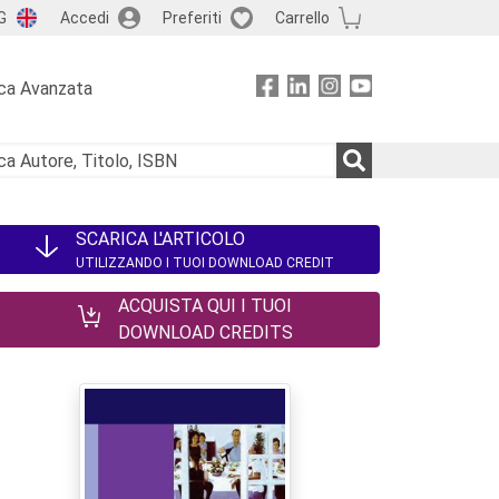
G
Accedi
Preferiti
Carrello
ca Avanzata
SCARICA L'ARTICOLO
UTILIZZANDO I TUOI DOWNLOAD CREDIT
ACQUISTA QUI I TUOI
DOWNLOAD CREDITS