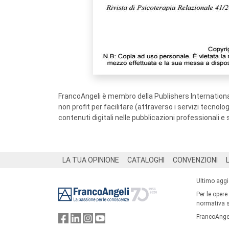
FrancoAngeli è membro della Publishers International
non profit per facilitare (attraverso i servizi tecnol
contenuti digitali nelle pubblicazioni professionali e 
Footer
LA TUA OPINIONE
CATALOGHI
CONVENZIONI
Ultimo agg
Per le opere
normativa su
FrancoAngel