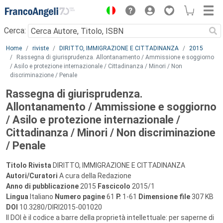
Menu
Cerca:
Main content
Home
riviste
DIRITTO, IMMIGRAZIONE E CITTADINANZA
2015
Rassegna di giurisprudenza. Allontanamento / Ammissione e soggiorno
/ Asilo e protezione internazionale / Cittadinanza / Minori / Non
discriminazione / Penale
Rassegna di giurisprudenza.
Allontanamento / Ammissione e soggiorno
/ Asilo e protezione internazionale /
Cittadinanza / Minori / Non discriminazione
/ Penale
Titolo Rivista
DIRITTO, IMMIGRAZIONE E CITTADINANZA
Autori/Curatori
A cura della Redazione
Anno di pubblicazione
2015
Fascicolo
2015/1
Lingua
Italiano
Numero pagine
61
P.
1-61
Dimensione file
307 KB
DOI
10.3280/DIRI2015-001020
Il DOI è il codice a barre della proprietà intellettuale: per saperne di