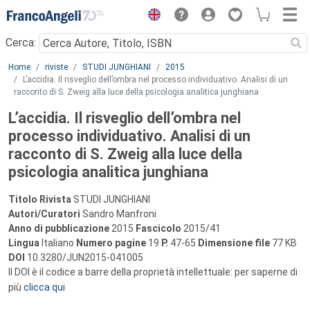
Menu
Cerca:
Main content
Home
riviste
STUDI JUNGHIANI
2015
L’accidia. Il risveglio dell’ombra nel processo individuativo. Analisi di un
racconto di S. Zweig alla luce della psicologia analitica junghiana
L’accidia. Il risveglio dell’ombra nel
processo individuativo. Analisi di un
racconto di S. Zweig alla luce della
psicologia analitica junghiana
Titolo Rivista
STUDI JUNGHIANI
Autori/Curatori
Sandro Manfroni
Anno di pubblicazione
2015
Fascicolo
2015/41
Lingua
Italiano
Numero pagine
19
P.
47-65
Dimensione file
77 KB
DOI
10.3280/JUN2015-041005
Il DOI è il codice a barre della proprietà intellettuale: per saperne di
più
clicca qui