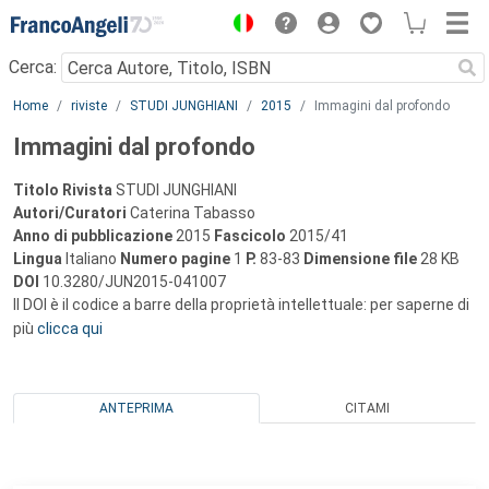
Menu
Cerca:
Main content
Home
riviste
STUDI JUNGHIANI
2015
Immagini dal profondo
Immagini dal profondo
Titolo Rivista
STUDI JUNGHIANI
Autori/Curatori
Caterina Tabasso
Anno di pubblicazione
2015
Fascicolo
2015/41
Lingua
Italiano
Numero pagine
1
P.
83-83
Dimensione file
28 KB
DOI
10.3280/JUN2015-041007
Il DOI è il codice a barre della proprietà intellettuale: per saperne di
più
clicca qui
ANTEPRIMA
CITAMI