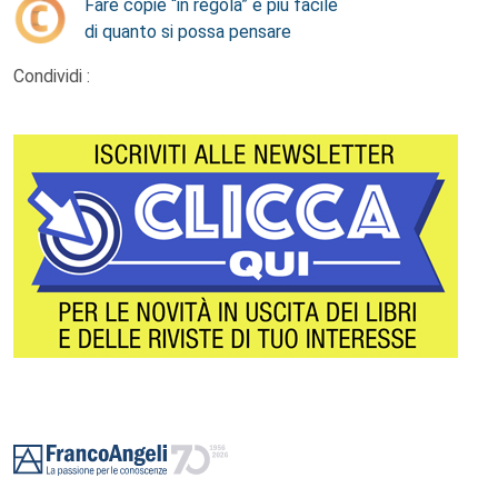
Fare copie “in regola” è più facile
di quanto si possa pensare
Condividi :
Footer