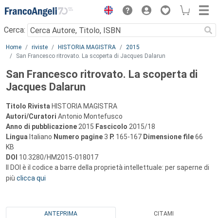
Menu
Cerca:
Main content
Home
riviste
HISTORIA MAGISTRA
2015
San Francesco ritrovato. La scoperta di Jacques Dalarun
San Francesco ritrovato. La scoperta di
Jacques Dalarun
Titolo Rivista
HISTORIA MAGISTRA
Autori/Curatori
Antonio Montefusco
Anno di pubblicazione
2015
Fascicolo
2015/18
Lingua
Italiano
Numero pagine
3
P.
165-167
Dimensione file
66
KB
DOI
10.3280/HM2015-018017
Il DOI è il codice a barre della proprietà intellettuale: per saperne di
più
clicca qui
ANTEPRIMA
CITAMI